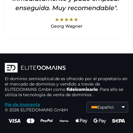
enseguida. Muy recomendable".
star
star
star
star
star
Georg Wagner
El dominio
zennioptical.de
es ofrecido por el propietario
en
el mercado de dominios
y vendido a través de
ELITEDOMAINS GmbH como
fideicomisario
. Para ello se
utiliza la tecnología de venta de dominios
.
Pie de imprenta
Español
© 2026 ELITEDOMAINS GmbH