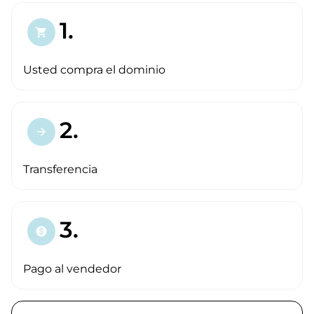
1.
shopping_cart
Usted compra el dominio
2.
arrow_forward
Transferencia
3.
paid
Pago al vendedor