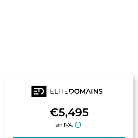
El dominio
zennioptical.
está a la venta
€5,495
info_outline
sin IVA.