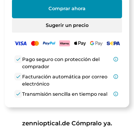
Comprar ahora
Sugerir un precio
check
Pago seguro con protección del
info_outline
comprador
check
Facturación automática por correo
info_outline
electrónico
check
Transmisión sencilla en tiempo real
info_outline
zennioptical.de Cómpralo ya.